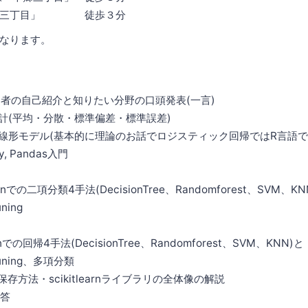
本郷三丁目」 徒歩３分
なります。
 各参加者の自己紹介と知りたい分野の口頭発表(一言)
 基礎統計(平均・分散・標準偏差・標準誤差)
5 一般化線形モデル(基本的に理論のお話でロジスティック回帰ではR言語
Py, Pandas入門
ythonでの二項分類4手法(DecisionTree、Randomforest、SVM、K
ning
thonでの回帰4手法(DecisionTree、Randomforest、SVM、KNN)と
rTuning、多項分類
学習器保存方法・scikitlearnライブラリの全体像の解説
応答