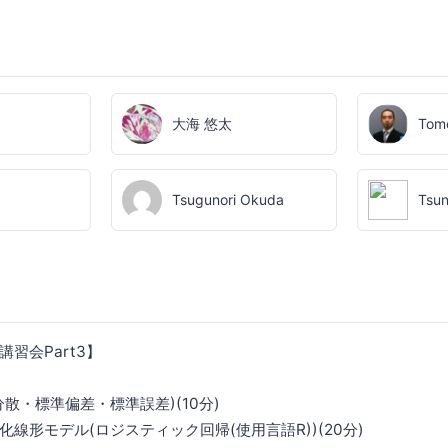
大海 悠太
Tomo
Tsugunori Okuda
Tsun
習会Part3】
散・標準偏差・標準誤差)(10分)
線形モデル(ロジスティック回帰(使用言語R))(20分)