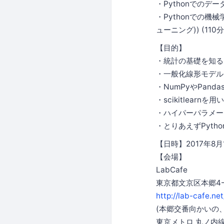
・Pythonでのデータ
・Pythonでの機械
ューニング)) (110分
【目的】
・統計の基礎を知る
・一般化線形モデル
・NumPyやPand
・scikitlearnを
・ハイパーパラメー
・とりあえずPyt
【日時】2017年8月16
【会場】
LabCafe
東京都文京区本郷4-
http://lab-cafe.ne
(本郷交番向かいの
東京メトロ 丸ノ内