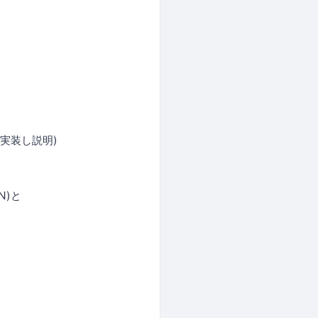
で実装し説明)
NN)と