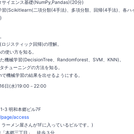
サイエンス基礎(NumPy,Pandas)(20分)
学習(Scikitlearn(二項分類(4手法)、多項分類、回帰(4手法)、
)
。
(ロジスティック回帰)の理解。
asの使い方を知る。
用いた機械学習(DecisionTree、Randomforest、SVM、KNN)。
タチューニングの方法を知る。
honで機械学習の結果を出せるようにする。
日(水)19:00－22:00
1-3 明和本郷ビル7F
t/page/access
、ラーメン屋さんが1Fに入っているビルです。)
線「本郷三丁目」 徒歩３分