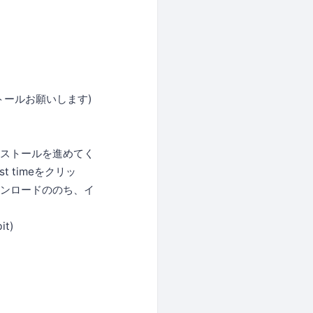
ストールお願いします)
して、インストールを進めてく
rst timeをクリッ
クしてダウンロードののち、イ
t)