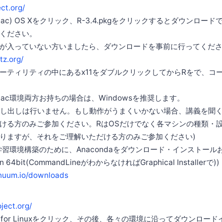
ect.org/
or (Mac) OS Xをクリック、R-3.4.pkgをクリックするとダウンロ
ください。
cのみ)が入っていない方いましたら、ダウンロードを事前に行ってくだ
tz.org/
ーティリティの中にあるx11をダブルクリックしてからRをで、コ
とMac環境両方お持ちの場合は、Windowsを推奨します。
貸し出しは行いません。もし動作がうまくいかない場合、講義を聞
ける方のみご参加ください。RはOSだけでなく各マシンの種類・
りますが、それをご理解いただける方のみご参加ください)
機械学習環境構築のために、Anacondaをダウンロード・インストー
sion 64bit(CommandLineがわからなければGraphical Installerで))
inuum.io/downloads
oject.org/
d R for Linuxをクリック、その後、各々の環境に沿ってダウンロ